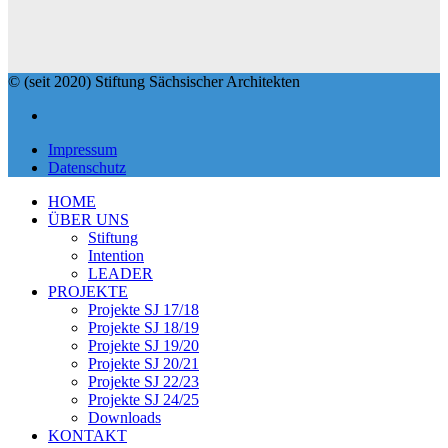
© (seit 2020) Stiftung Sächsischer Architekten
Impressum
Datenschutz
HOME
ÜBER UNS
Stiftung
Intention
LEADER
PROJEKTE
Projekte SJ 17/18
Projekte SJ 18/19
Projekte SJ 19/20
Projekte SJ 20/21
Projekte SJ 22/23
Projekte SJ 24/25
Downloads
KONTAKT