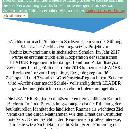
arbeiten kann. Durch die weitere Nutzung dieser Webseite stimmen
Sie der Verwendung von technisch notwendigen Cookies zu.
Weitere Informationen erhalten Sie in unserer
Datenschutzerklärung
.
Ich stimme zu
»Architektur macht Schule« in Sachsen ist ein von der Stiftung
Sächsischer Architekten umgesetztes Projekt zur
Architekturvermittlung in sächsischen Schulen. Im Jahr 2017
wurde es erstmals durch eine Kooperation der sächsischen
LEADER-Regionen Schönburger Land und Zukunftsregion
Zwickauer Land gefördert. Im Jahr 2018 kamen die LEADER-
Regionen Tor zum Erzgebirge, Erzgebirgsregion Flöha –
Zschopautal und Zwönitztal-Greifenstein-Region hinzu. Seitdem
wird »Architektur macht Schule« vollständig durch LEADER
gefördert und jährlich in circa zehn Schulen durchgeführt.
Die LEADER-Regionen repräsentieren den ländlichen Raum in
Sachsen. In ihren Entwicklungsstrategien ist die Erhaltung der
baukulturellen Identität des ländlichen Raumes als wichtiges Ziel
verankert und durch Maßnahmen wie den Erhalt der Ortsbilder
untersetzt. Daher besteht in den Regionen ein großes Interesse,
Projekte wie »Architektur macht Schule« zur Förderung der