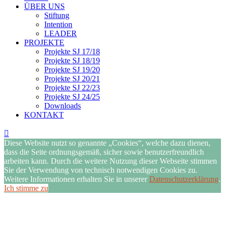
ÜBER UNS
Stiftung
Intention
LEADER
PROJEKTE
Projekte SJ 17/18
Projekte SJ 18/19
Projekte SJ 19/20
Projekte SJ 20/21
Projekte SJ 22/23
Projekte SJ 24/25
Downloads
KONTAKT
Diese Website nutzt so genannte „Cookies“, welche dazu dienen,
dass die Seite ordnungsgemäß, sicher sowie benutzerfreundlich
arbeiten kann. Durch die weitere Nutzung dieser Webseite stimmen
Sie der Verwendung von technisch notwendigen Cookies zu.
Weitere Informationen erhalten Sie in unserer
Datenschutzerklärung
.
Ich stimme zu