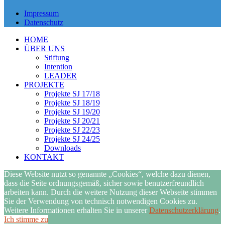
Impressum
Datenschutz
HOME
ÜBER UNS
Stiftung
Intention
LEADER
PROJEKTE
Projekte SJ 17/18
Projekte SJ 18/19
Projekte SJ 19/20
Projekte SJ 20/21
Projekte SJ 22/23
Projekte SJ 24/25
Downloads
KONTAKT
Diese Website nutzt so genannte „Cookies“, welche dazu dienen,
dass die Seite ordnungsgemäß, sicher sowie benutzerfreundlich
arbeiten kann. Durch die weitere Nutzung dieser Webseite stimmen
Sie der Verwendung von technisch notwendigen Cookies zu.
Weitere Informationen erhalten Sie in unserer
Datenschutzerklärung
.
Ich stimme zu